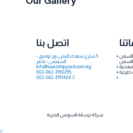
Our Gallery
تنا
اتصل بنا
السفن
5 شارع شهداء اليمن بور توفيق -
 السفن
السويس - مصر
معدنية
info@suezshipyard.com.eg
خارجية
002-062-3190295
002-062-3191464
قوق محفوظة ل
شركة ترسانة السويس البحرية
2022