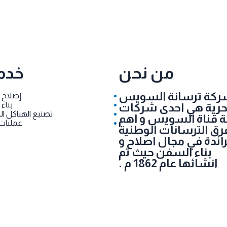
من نحن
خدما
كة ترسانة السويس
إصلاح 
بناء
بحرية هي احدى شركات
تصنيع الهياكل ال
ة قناة السويس و اهم
عمليات 
عرق الترسانات الوطنية
رائدة في مجال اصلاح و
بناء السفن حيث تم
انشائها عام 1862 م .
كل الح