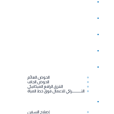
EN
اتصل بنا
معرض الصور
الورش والروافع والأوناش
الاحواض و القزق و التراكي
الحوض العائم
الحوض الجاف
القزق الرافع الميكانيكي
التــــــــــــراكي للاعمال فوق خط المياه
خدماتنا
إصلاح السفن