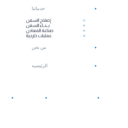
خدماتنا
إصلاح السفن
بــنــاء السفن
صناعة المعادن
عمليات خارجية
من نحن
الرئيسيه
(+20)623191464
(+20)62-3190295
info@suezshipyard.com.eg