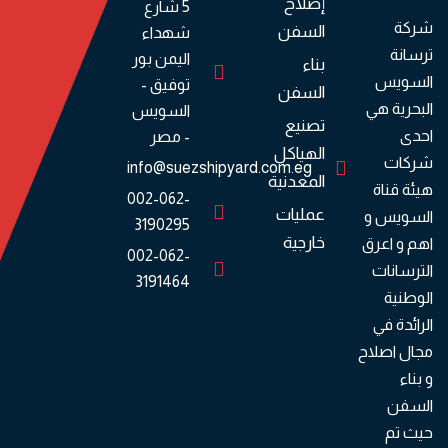
إصلاح
5 شارع
شركة
السفن
شهداء
ترسانة
اليمن بور
بناء
السويس
توفيق -
السفن
البحرية هي
السويس
تصنيع
احدى
- مصر
الهياكل
شركات
info@suezshipyard.com.eg
المعدنية
هيئة قناة
002-062-
عمليات
السويس و
3190295
خارجية
اهم و اعرق
002-062-
الترسانات
3191464
الوطنية
الرائدة في
مجال اصلاح
و بناء
السفن
حيث تم