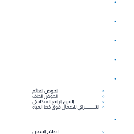
EN
اتصل بنا
معرض الصور
الورش والروافع والأوناش
الاحواض و القزق و التراكي
الحوض العائم
الحوض الجاف
القزق الرافع الميكانيكي
التــــــــــــراكي للاعمال فوق خط المياه
خدماتنا
إصلاح السفن