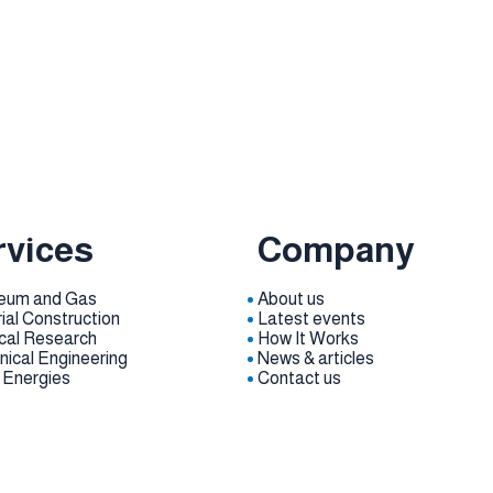
o Raise Funds for Idea?
rvices
Company
leum and Gas
About us
rial Construction
Latest events
cal Research
How It Works
ical Engineering
News & articles
 Energies
Contact us