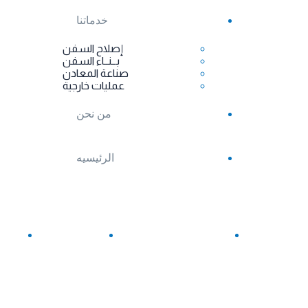
خدماتنا
إصلاح السفن
بــنــاء السفن
صناعة المعادن
عمليات خارجية
من نحن
الرئيسيه
(+20)623191464
(+20)62-3190295
info@suezshipyard.com.eg