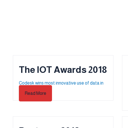
2018 The IOT Awards
Codesk wins most innovative use of data in
the cloud
Read More