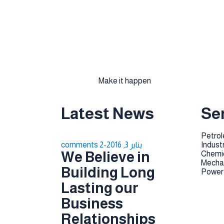
Ready t
Make it happen
Latest News
Se
Petro
Indust
يناير 3, 2016
-
2 comments
We Believe in
Chemi
Mechan
Building Long
Power
Lasting our
Business
Relationships