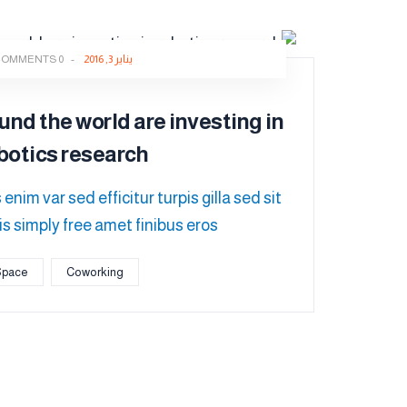
يناير 3, 2016
-
0 COMMENTS
nd the world are investing in
botics research
 enim var sed efficitur turpis gilla sed sit
s simply free amet finibus eros.
Space
Coworking