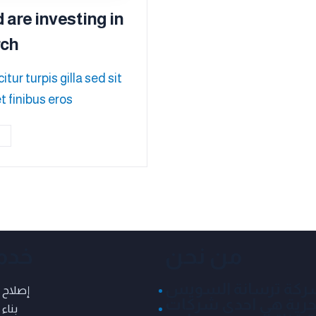
 are investing in
rch
tur turpis gilla sed sit
 finibus eros.
من نحن
خدما
كة ترسانة السويس
إصلاح 
بحرية هي احدى شركات
بناء