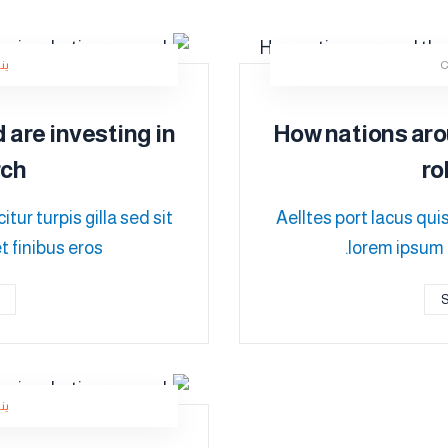
يناير 
 are investing in
How nations arou
rch
ro
tur turpis gilla sed sit
Aelltes port lacus quis
 finibus eros.
lorem ipsum i
يناير 