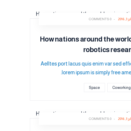
3, 2016
-
0 COMMENTS
How nations around the world
robotics resea
Aelltes port lacus quis enim var sed effici
lorem ipsum is simply free amet
Space
Coworking
3, 2016
-
0 COMMENTS