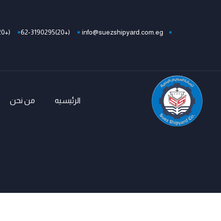
(+20)623191464
(+20)62-3190295
info@suezshipyard.com.eg
الرئيسيه
من نحن