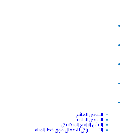
EN
اتصل بنا
معرض الصور
الورش والروافع والأوناش
الاحواض و القزق و التراكي
الحوض العائم
الحوض الجاف
القزق الرافع الميكانيكي
التــــــــــــراكي للاعمال فوق خط المياه