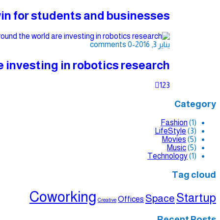
win for students and businesses
يناير 3, 2016
-
0 comments
 investing in robotics research
1
2
3
Category
Fashion
(1)
LifeStyle
(3)
Movies
(5)
Music
(5)
Technology
(1)
Tag cloud
Coworking
Startup
Space
Offices
Creative
Recent Posts