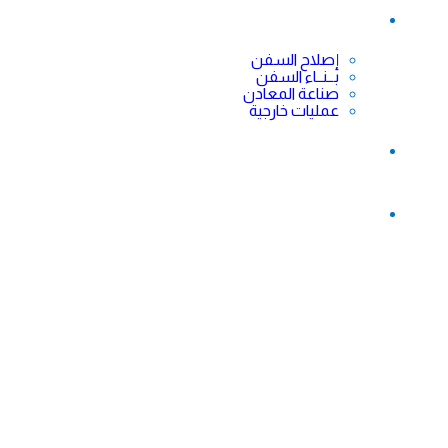
خدماتنا
إصلاح السفن
بــنــاء السفن
صناعة المعادن
عمليات خارجية
من نحن
الرئيسيه