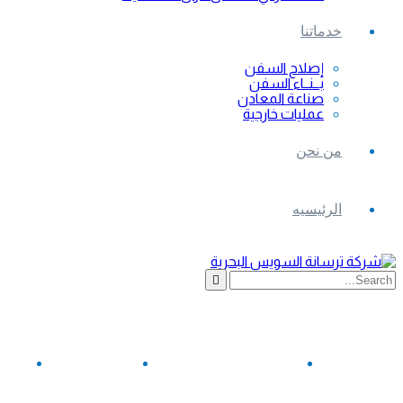
خدماتنا
إصلاح السفن
بــنــاء السفن
صناعة المعادن
عمليات خارجية
من نحن
الرئيسيه
(+20)623191464
(+20)62-3190295
info@suezshipyard.com.eg