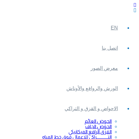
EN
اتصل بنا
معرض الصور
الورش والروافع والأوناش
الاحواض و القزق و التراكي
الحوض العائم
الحوض الجاف
القزق الرافع الميكانيكي
التــــــــــــراكي للاعمال فوق خط المياه